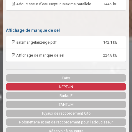
Adoucisseur d'eau Neptun Maxima parallèle
744.9 kB
Affichage de manque de sel
salzmangelanzeige.pdf
142.1 kB
Affichage de manque de sel
224.8 kB
Faits
NEPTUN
Burko F
TANTUM
Tuyaux de raccordement Cito
Robinetterie et set de raccordement pour l'adoucisseur
Réservoir à saumure