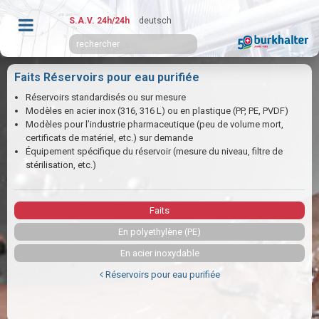
S.A.V. 24h/24h
deutsch
Faits Réservoirs pour eau purifiée
Réservoirs standardisés ou sur mesure
Modèles en acier inox (316, 316 L) ou en plastique (PP, PE, PVDF)
Modèles pour l’industrie pharmaceutique (peu de volume mort,
certificats de matériel, etc.) sur demande
Équipement spécifique du réservoir (mesure du niveau, filtre de
stérilisation, etc.)
Faits
En polyethylène (PE)
En acier inoxydable
Réservoirs pour eau purifiée