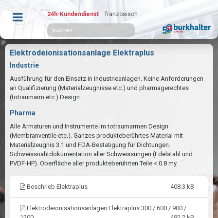
24h-Kundendienst
französisch
Elektrodeionisationsanlage Elektraplus
Industrie
Ausführung für den Einsatz in Industrieanlagen. Keine Anforderungen
an Qualifizierung (Materialzeugnisse etc.) und pharmagerechtes
(totraumarm etc.) Design.
Pharma
Alle Armaturen und Instrumente im totraumarmen Design
(Membranventile etc.). Ganzes produkteberührtes Material mit
Materialzeugnis 3.1 und FDA-Bestätigung für Dichtungen.
Schweissnahtdokumentation aller Schweissungen (Edelstahl und
PVDF-HP). Oberfläche aller produkteberührten Teile < 0.8 my.
Beschrieb Elektraplus
408.3 kB
Elektrodeionisationsanlagen Elektraplus 300 / 600 / 900 /
1200
492.2 kB