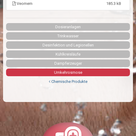
Veomem
185.3 kB
Dosieranlagen
Trinkwasser
Desinfektion und Legionellen
Kühlkreisläufe
Dampferzeuger
Umkehrosmose
Chemische Produkte