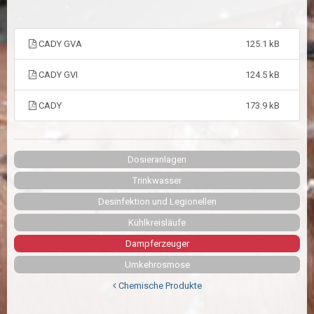
CADY GVA
125.1 kB
CADY GVI
124.5 kB
CADY
173.9 kB
Dosieranlagen
Trinkwasser
Desinfektion und Legionellen
Kühlkreisläufe
Dampferzeuger
Umkehrosmose
Chemische Produkte