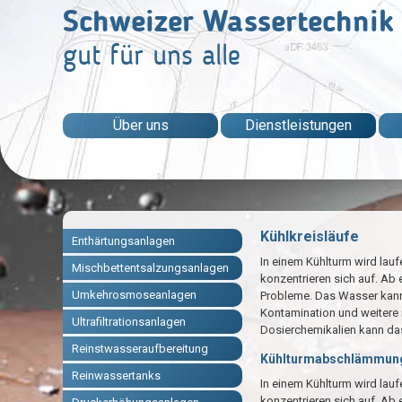
Schweizer Wassertechnik
gut für uns alle
Über uns
Dienstleistungen
Kühlkreisläufe
Enthärtungsanlagen
In einem Kühlturm wird lau
Mischbettentsalzungsanlagen
konzentrieren sich auf. Ab
Umkehrosmoseanlagen
Probleme. Das Wasser kann 
Kontamination und weitere 
Ultrafiltrationsanlagen
Dosierchemikalien kann da
Reinstwasseraufbereitung
Kühlturmabschlämmun
Reinwassertanks
In einem Kühlturm wird lau
konzentrieren sich auf. Ab