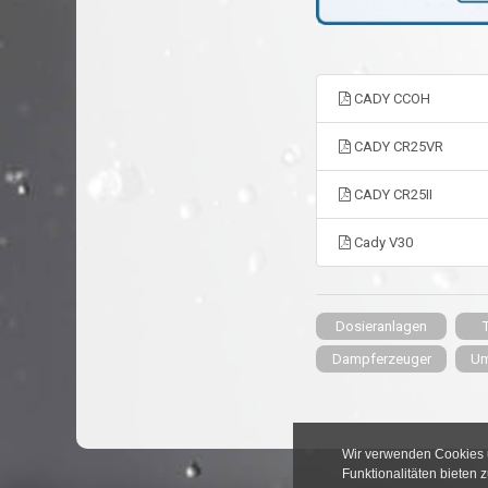
CADY CCOH
CADY CR25VR
CADY CR25II
Cady V30
Dosieranlagen
Dampferzeuger
Um