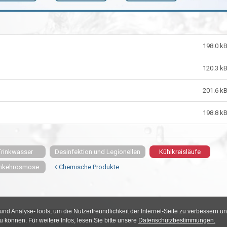
198.0 k
120.3 k
201.6 k
198.8 k
Trinkwasser
Desinfektion und Legionellen
Kühlkreisläufe
kehrosmose
Chemische Produkte