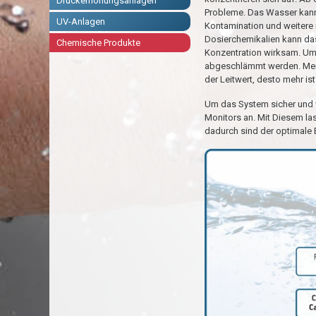
Druckerhöhungsanlagen
Probleme. Das Wasser kann 
UV-Anlagen
Kontamination und weitere 
Dosierchemikalien kann das
Chemische Produkte
Konzentration wirksam. Um
abgeschlämmt werden. Meis
der Leitwert, desto mehr is
Um das System sicher und v
Monitors an. Mit Diesem l
dadurch sind der optimale 