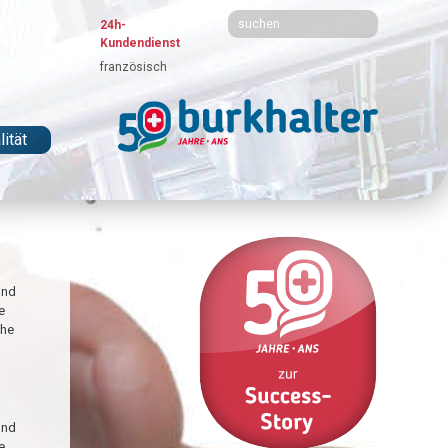
24h-
Kundendienst
französisch
ität
und
e
che
und
e