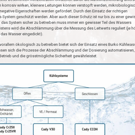
korrosiv wirken, kleinere Leitungen können verstopft werden, mikrobiologis
negative Eigenschaften werden gefördert. Durch den Einsatz der richtigen
 System geschützt werden. Aber auch dieser Schutz ist nur bis zu einer gewi
 das System sicher zu betreiben muss immer ein gewisser Teil des Wassers
tens wird die Abschlämmung über die Messung des Leitwerts reguliert (je h
t das Wasser eingedickt).
orallem ökologisch zu betreiben bietet sich der Einsatz eines Burko Kühlwas
assen sich die Prozesse der Abschlämmung und der Dosierung automatisieren,
Betrieb und die grösstmögliche Sicherheit gewährleistet.