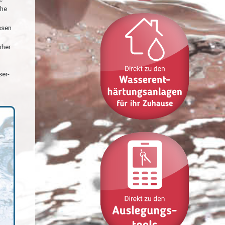
che
ssen
öher
ser-